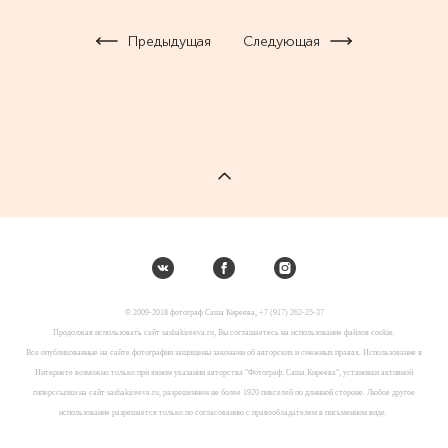
Предыдущая
Следующая
© 2009-2018 фотограф Саша Киреева, +7 (917) 262-25-37
Продолжая использовать сайт sashakireeva.ru, Вы соглашаетесь на использование файлов cookie.
Все опубликованные на сайте фотографии защищены законами об авторских и смежных правах. Использование в
Интернете возможно только при явном указании авторства "Фотограф: Саша Киреева", установки активной
гиперссылки на сайт sashakireeva.ru, разрешением не более 1920 пикселей по длинной стороне. Любое другое
использование разрешается только по согласованию с правообладателем в письменном виде.