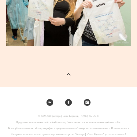
© 2009-2018 фотограф Саша Киреева, +7 (917) 262-25-37
Продолжая использовать сайт sashakireeva.ru, Вы соглашаетесь на использование файлов cookie.
Все опубликованные на сайте фотографии защищены законами об авторских и смежных правах. Использование в
Интернете возможно только при явном указании авторства "Фотограф: Саша Киреева", установки активной